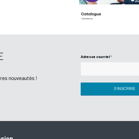
E
Adresse courriel
*
ères nouveautés !
ssion