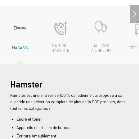
MATÉRIEL
BALLONS
MAGASIN
IDÉE
D‘ARTISTE
À L‘HÉLIUM
Hamster
Hamster est une entreprise 100 % canadienne qui propose à sa
clientèle une sélection complète de plus de 14 000 produits, dans
toutes les catégories :
Encre et toner
Appareils et articles de bureau
Écriture Ameublement