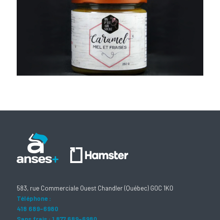
583, rue Commerciale Ouest Chandler (Québec) G0C 1K0
Téléphone :
418 689-6980
Sans frais : 1 877 689-6980